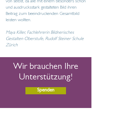
von selbst, da alle mit einem besonders schön
und ausdrucksstark gestalteten Bild ihren
Beitrag zum beeindruckenden Gesamtbild
leisten wollten.
Maya Killer, Fachlehrerin Bildnerisches
Gestalten Oberstufe, Rudolf Steiner Schule
Zürich
Wir brauchen Ihre
Unterstützung!
Spenden
Kontakt